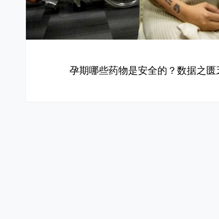
孕期哪些药物是安全的？数据之匮