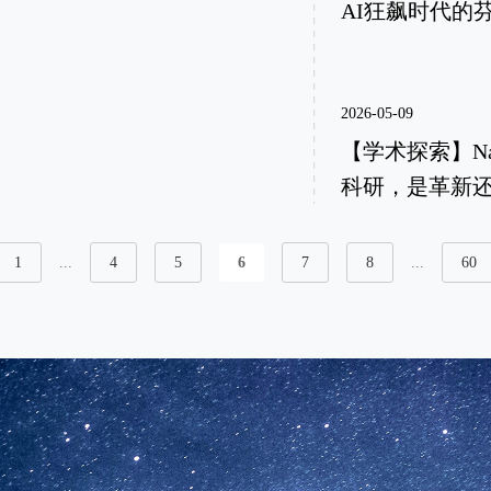
AI狂飙时代的
2026-05-09
【学术探索】N
科研，是革新
1
...
4
5
6
7
8
...
60