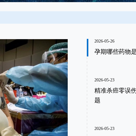
2026-05-26
孕期哪些药物
2026-05-23
精准杀癌零误
题
2026-05-23