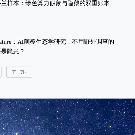
芬兰样本：绿色算力假象与隐藏的双重账本
ature：AI颠覆生态学研究：不用野外调查的
还是隐患？
下一页»