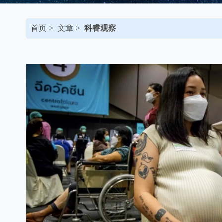
首页
文章
科睿观察