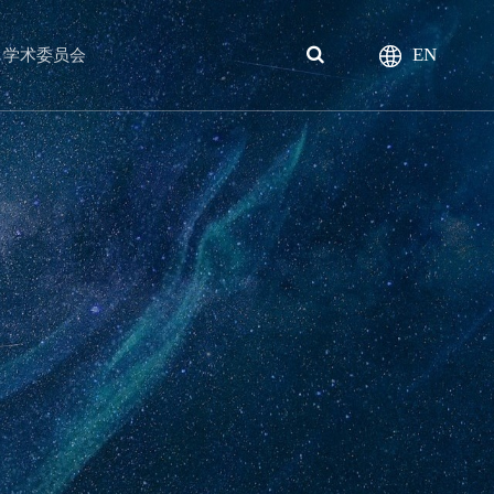
EN
学术委员会