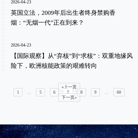
2026-04-23
英国立法，2009年后出生者终身禁购香
烟：“无烟一代”正在到来？
2026-04-23
【国际观察】从“弃核”到“求核”：双重地缘风
险下，欧洲核能政策的艰难转向
«上一页
1
...
5
6
7
8
9
...
60
下一页»