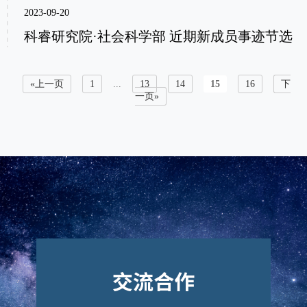
2023-09-20
科睿研究院·社会科学部 近期新成员事迹节选
«上一页
1
...
13
14
15
16
下
一页»