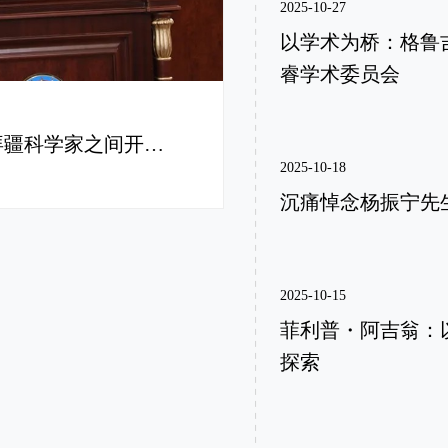
2025-10-27
以学术为桥：格鲁吉亚
睿学术委员会
【新闻转载】雷厉：“我看到了与阿塞拜疆科学家之间开展联合研究和创新项目的巨大潜力。”
2025-10-18
沉痛悼念杨振宁先
2025-10-15
菲利普・阿吉翁：以
探索