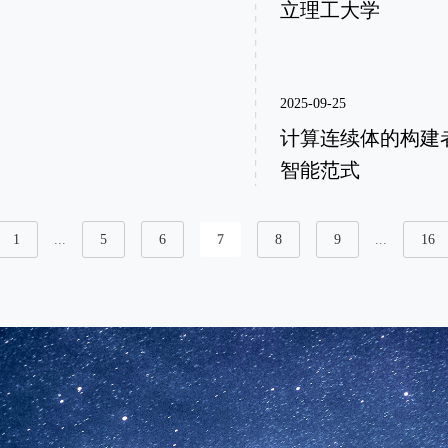
立理工大学
2025-09-25
计算连续体的构建者：S
智能范式
1
...
5
6
7
8
9
...
16