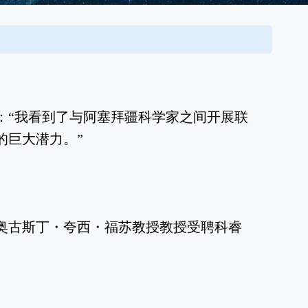
：“我看到了与阿塞拜疆科学家之间开展联
的巨大潜力。”
奥古斯丁・夸西・福苏教授教授受聘科睿