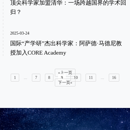
顶尖科学家加盟清华：一场跨越国界的学术回
归？
2025-03-24
国际“产学研”杰出科学家：阿萨德·马德尼教
授加入CORE Academy
«上一页
1
...
7
8
9
10
11
...
16
下一页»