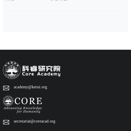
academy@kerui.org
secretariat@coreacad.org