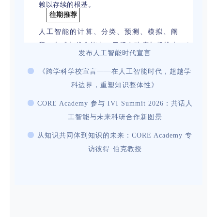
赖以存续的根基。
往期推荐
人工智能的计算、分类、预测、模拟、阐
人工智能、人类知识与公共善 | CORE Academy
释、生成与优化能力，已经在速度与规模上
发布人工智能时代宣言
达到人类前所未及的高度。它能够推动科学
《跨学科学校宣言——在人工智能时代，超越学
发现，改善公共服务，赋能教育发展，拓宽
科边界，重塑知识整体性》
知识获取渠道，助力人类应对健康、气候、
能源、农业、文化与环境等全球性挑战。
CORE Academy 参与 IVI Summit 2026：共话人
工智能与未来科研合作新图景
但核心问题从来不是人工智能能做什么，而
从知识共同体到知识的未来：CORE Academy 专
是置身智能时代，人类应当成为怎样的存
访彼得·伯克教授
在。若仅将人工智能视作效率工具，它将窄
化人类的视野；若奉其为无需问责的权威，
它将削弱人类的判断；若以其替代知识本
身，它将侵蚀真理的根基；若脱离智慧指引
将其滥用，它将把人降格为数据客体、行为