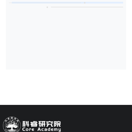
靶点，乃至被优化的工具。
人类必须始终是人工智能的道德主体，而非
被其客体化、工具化的对象。CORE
Academy 确信，人工智能治理绝非单纯的机
器治理，而是对人文根基的守护与更新 ——
唯有守住这些根基，智能方能葆有智慧，知
识方能值得信赖，教育方能通往自由，技术
方能始终对人类负责。
01 超越计算的智能
人工智能的兴起，迫使我们重新思考智能的
含义。人类智能远不止于计算。它是具身
的、历史的、文化的、情感的、伦理的、想
象的，也是社会的。它孕育于记忆、语言、