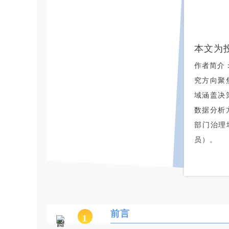
本文为
作者简介：
究方向聚
域涵盖决
数据分析
部门治理
员）。
前言
1