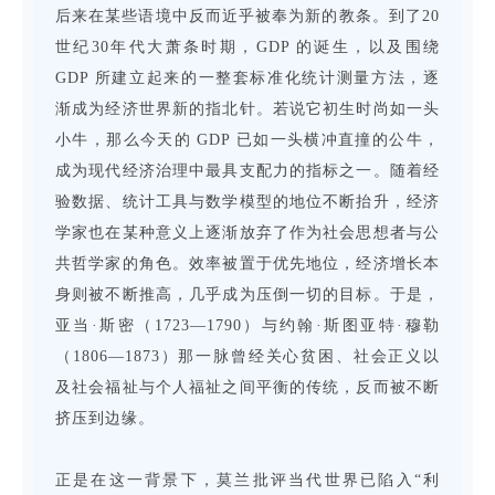
后来在某些语境中反而近乎被奉为新的教条。到了20
世纪30年代大萧条时期，GDP 的诞生，以及围绕
GDP 所建立起来的一整套标准化统计测量方法，逐
渐成为经济世界新的指北针。若说它初生时尚如一头
小牛，那么今天的 GDP 已如一头横冲直撞的公牛，
成为现代经济治理中最具支配力的指标之一。随着经
验数据、统计工具与数学模型的地位不断抬升，经济
学家也在某种意义上逐渐放弃了作为社会思想者与公
共哲学家的角色。效率被置于优先地位，经济增长本
身则被不断推高，几乎成为压倒一切的目标。于是，
亚当·斯密（1723—1790）与约翰·斯图亚特·穆勒
（1806—1873）那一脉曾经关心贫困、社会正义以
及社会福祉与个人福祉之间平衡的传统，反而被不断
挤压到边缘。
正是在这一背景下，莫兰批评当代世界已陷入“利