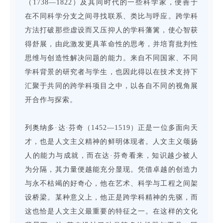
（1738—1822）及其同时代的一些科学家，便善于
在不同科学分支之间寻找联系、类比与呼应。跨学科
方法打破那些虚设而又压抑人的学科藩篱，使心智获
得舒展，由此激发更具革命性的思考，并培育批判性
思维与创造性解决问题的能力。来自不同国家、不同
学科背景的研究者与学生，也因此得以在技术支持下
汇聚于共同的跨学科项目之中，以各自不同的视角展
开合作与探索。
列奥纳多·达·芬奇（1452—1519）正是一位多面向天
才，也是人文主义精神的鲜明体现者。人文主义颂扬
人的能力与成就，而在达·芬奇看来，知识越少被人
为分隔，其力量便越能充分显现。凭借卓越的创造力
与永不枯竭的好奇心，他在艺术、科学与工程之间架
设桥梁。某种意义上，他正是跨学科精神的先驱，而
这也恰是人文主义最重要的特征之一。在这样的文化