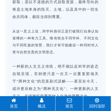
获取；若以不道德的方式掠取资源，最终导向的
将是土地本身的毁灭。土地，以及其中的一切生
命共同体，都应当得到尊重。
从这一意义上说，跨学科路径正是打破我们自身认知
束缚的一种有力工具。唯有联合不同学科、不同文化
与不同民族的智慧，我们才有可能建设一种同时对人
类与自然负责的文明形态。
一种新的人文主义传统，绝不能以反科学的姿态
自我呈现，否则便只是一次又一次重复那场关
于“两种文化”的悲喜剧式误解——甚至在今天，
或许更应称之为“两种无文化”。一种更新的人文
主义，必须把科学重新纳入自身的视野之中。
首页
概况
留言
回到顶部
如果说，科学主义式的反人文主义，其特征正在于把