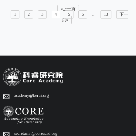
«上一页
1
2
3
4
5
6
...
13
下一
页»
academy@kerui.org
secretariat@coreacad.org